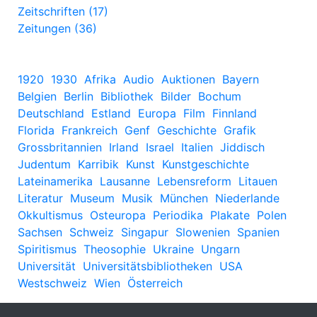
Zeitschriften (17)
Zeitungen (36)
1920
1930
Afrika
Audio
Auktionen
Bayern
Belgien
Berlin
Bibliothek
Bilder
Bochum
Deutschland
Estland
Europa
Film
Finnland
Florida
Frankreich
Genf
Geschichte
Grafik
Grossbritannien
Irland
Israel
Italien
Jiddisch
Judentum
Karribik
Kunst
Kunstgeschichte
Lateinamerika
Lausanne
Lebensreform
Litauen
Literatur
Museum
Musik
München
Niederlande
Okkultismus
Osteuropa
Periodika
Plakate
Polen
Sachsen
Schweiz
Singapur
Slowenien
Spanien
Spiritismus
Theosophie
Ukraine
Ungarn
Universität
Universitätsbibliotheken
USA
Westschweiz
Wien
Österreich