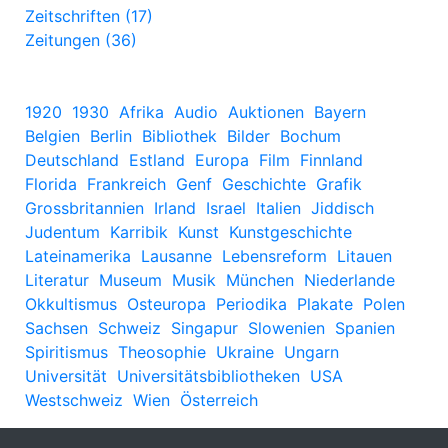
Zeitschriften (17)
Zeitungen (36)
1920
1930
Afrika
Audio
Auktionen
Bayern
Belgien
Berlin
Bibliothek
Bilder
Bochum
Deutschland
Estland
Europa
Film
Finnland
Florida
Frankreich
Genf
Geschichte
Grafik
Grossbritannien
Irland
Israel
Italien
Jiddisch
Judentum
Karribik
Kunst
Kunstgeschichte
Lateinamerika
Lausanne
Lebensreform
Litauen
Literatur
Museum
Musik
München
Niederlande
Okkultismus
Osteuropa
Periodika
Plakate
Polen
Sachsen
Schweiz
Singapur
Slowenien
Spanien
Spiritismus
Theosophie
Ukraine
Ungarn
Universität
Universitätsbibliotheken
USA
Westschweiz
Wien
Österreich