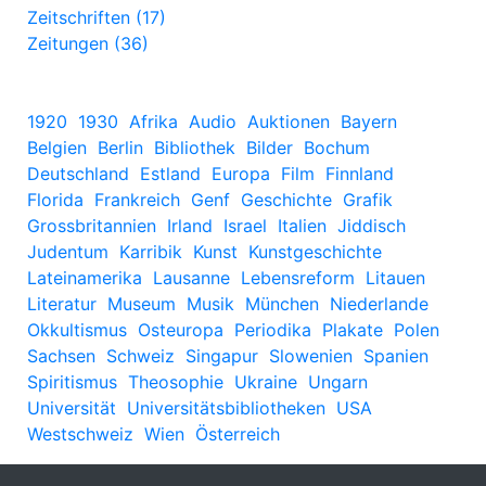
Zeitschriften (17)
Zeitungen (36)
1920
1930
Afrika
Audio
Auktionen
Bayern
Belgien
Berlin
Bibliothek
Bilder
Bochum
Deutschland
Estland
Europa
Film
Finnland
Florida
Frankreich
Genf
Geschichte
Grafik
Grossbritannien
Irland
Israel
Italien
Jiddisch
Judentum
Karribik
Kunst
Kunstgeschichte
Lateinamerika
Lausanne
Lebensreform
Litauen
Literatur
Museum
Musik
München
Niederlande
Okkultismus
Osteuropa
Periodika
Plakate
Polen
Sachsen
Schweiz
Singapur
Slowenien
Spanien
Spiritismus
Theosophie
Ukraine
Ungarn
Universität
Universitätsbibliotheken
USA
Westschweiz
Wien
Österreich