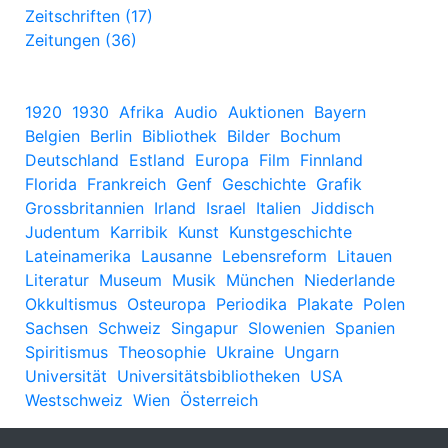
Zeitschriften (17)
Zeitungen (36)
1920
1930
Afrika
Audio
Auktionen
Bayern
Belgien
Berlin
Bibliothek
Bilder
Bochum
Deutschland
Estland
Europa
Film
Finnland
Florida
Frankreich
Genf
Geschichte
Grafik
Grossbritannien
Irland
Israel
Italien
Jiddisch
Judentum
Karribik
Kunst
Kunstgeschichte
Lateinamerika
Lausanne
Lebensreform
Litauen
Literatur
Museum
Musik
München
Niederlande
Okkultismus
Osteuropa
Periodika
Plakate
Polen
Sachsen
Schweiz
Singapur
Slowenien
Spanien
Spiritismus
Theosophie
Ukraine
Ungarn
Universität
Universitätsbibliotheken
USA
Westschweiz
Wien
Österreich